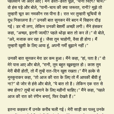
पहलवान जी अंदर आए। मैंने डरते-डरते पूछा, “पानी पिएंगे? चाय?”
वो हंस पड़े और बोले, “पानी-चाय की क्या जरूरत, रानी? मुझे तो
तुम्हारी चूत का नमकीन रस पीना है। रात भर तुम्हारी चूचियों से
दूध निकालना है।” उनकी बात सुनकर मेरे बदन में सिहरन दौड़
गई। डर भी लगा, लेकिन उनकी बेशर्मी अच्छी लगी। मैंने हंसकर
कहा, “अच्छा, इतनी जल्दी? पहले थोड़ा बात तो कर लें।” वो बोले,
“अरे, मजाक कर रहा हूं। जैसा तुम चाहोगी, वैसा ही होगा। मैं
तुम्हारी खुशी के लिए आया हूं, अपनी गर्मी बुझाने नहीं।”
उनकी बात सुनकर मेरा डर कम हुआ। मैंने कहा, “हां, पता है।” वो
मेरे पास आए और बोले, “रानी, तुम बहुत खूबसूरत हो। काश तुम
मेरी बीवी होती, तो मैं तुम्हें रात-दिन खुश रखता।” मैंने हल्के से
मुस्कुराकर कहा, “तो आज की रात के लिए तो मैं आपकी बीवी हूं
ना?” वो जोर से हंसे और बोले, “ये बात तो है। लेकिन एक रात से
क्या होगा? तुम्हें मां बनाने के लिए महीनों चाहिए।” मैंने कहा, “पहले
आज की रात को रंगीन बनाएं, फिर देखते हैं।”
इतना कहकर मैं उनके करीब चली गई। मेरी साड़ी का पल्लू उनके