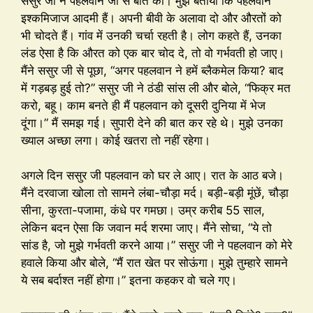
ससुर जी ने पहलवान जी से बात की। मुझे बताया कि पहलवान
इश्कमिजाज आदमी हैं। अपनी बीवी के अलावा दो और औरतों को
भी चोदते हैं। गांव में उनकी चर्चा रहती है। लोग कहते हैं, उनका
लंड ऐसा है कि औरत को एक बार चोद दे, तो वो गर्भवती हो जाए।
मैंने ससुर जी से पूछा, “अगर पहलवान ने हमें ब्लैकमेल किया? बाद
में गड़बड़ हुई तो?” ससुर जी ने ठंडी सांस ली और बोले, “फिक्र मत
करो, बहू। काम बनते ही मैं पहलवान को दूसरी दुनिया में भेज
दूंगा।” मैं समझ गई। सुपारी देने की बात कर रहे थे। मुझे उनका
ख्याल अच्छा लगा। कोई खतरा तो नहीं रहेगा।
अगले दिन ससुर जी पहलवान को घर ले आए। रात के आठ बजे।
मैंने दरवाजा खोला तो सामने लंबा-चौड़ा मर्द। बड़ी-बड़ी मूंछें, चौड़ा
सीना, कुरता-पजामा, कंधे पर गमछा। उम्र करीब 55 साल,
लेकिन बदन ऐसा कि जवान मर्द शरमा जाए। मैंने सोचा, “ये तो
सांड है, जो मुझे गर्भवती करने आया।” ससुर जी ने पहलवान को मेरे
हवाले किया और बोले, “मैं रात खेत पर सोऊंगा। मुझे तुम्हारे सामने
ये सब बर्दाश्त नहीं होगा।” इतना कहकर वो चले गए।