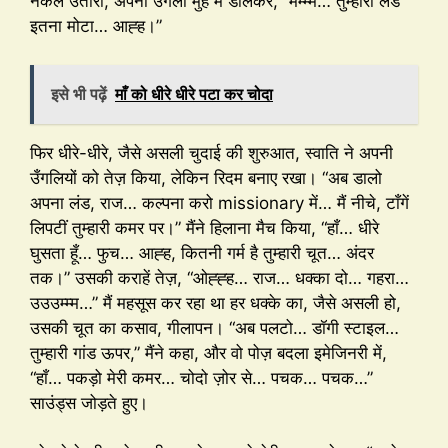
नकल उतारी, अपनी उँगली मुँह में डालकर, “मम्म्म… तुम्हारा लंड
इतना मोटा… आह्ह।”
इसे भी पढ़ें
माँ को धीरे धीरे पटा कर चोदा
फिर धीरे-धीरे, जैसे असली चुदाई की शुरुआत, स्वाति ने अपनी
उँगलियों को तेज़ किया, लेकिन रिदम बनाए रखा। “अब डालो
अपना लंड, राज… कल्पना करो missionary में… मैं नीचे, टाँगें
लिपटीं तुम्हारी कमर पर।” मैंने हिलाना मैच किया, “हाँ… धीरे
घुसता हूँ… फुच… आह्ह, कितनी गर्म है तुम्हारी चूत… अंदर
तक।” उसकी कराहें तेज़, “ओह्ह्ह… राज… धक्का दो… गहरा…
उउउम्म्म…” मैं महसूस कर रहा था हर धक्के का, जैसे असली हो,
उसकी चूत का कसाव, गीलापन। “अब पलटो… डॉगी स्टाइल…
तुम्हारी गांड ऊपर,” मैंने कहा, और वो पोज़ बदला इमेजिनरी में,
“हाँ… पकड़ो मेरी कमर… चोदो ज़ोर से… पचक… पचक…”
साउंड्स जोड़ते हुए।