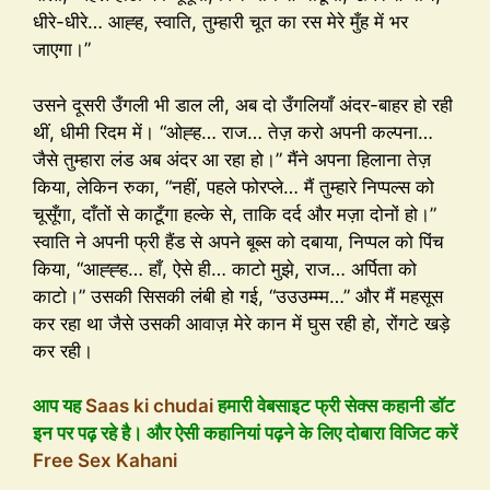
धीरे-धीरे… आह्ह, स्वाति, तुम्हारी चूत का रस मेरे मुँह में भर
जाएगा।”
उसने दूसरी उँगली भी डाल ली, अब दो उँगलियाँ अंदर-बाहर हो रही
थीं, धीमी रिदम में। “ओह्ह… राज… तेज़ करो अपनी कल्पना…
जैसे तुम्हारा लंड अब अंदर आ रहा हो।” मैंने अपना हिलाना तेज़
किया, लेकिन रुका, “नहीं, पहले फोरप्ले… मैं तुम्हारे निप्पल्स को
चूसूँगा, दाँतों से काटूँगा हल्के से, ताकि दर्द और मज़ा दोनों हो।”
स्वाति ने अपनी फ्री हैंड से अपने बूब्स को दबाया, निप्पल को पिंच
किया, “आह्ह्ह… हाँ, ऐसे ही… काटो मुझे, राज… अर्पिता को
काटो।” उसकी सिसकी लंबी हो गई, “उउउम्म्म…” और मैं महसूस
कर रहा था जैसे उसकी आवाज़ मेरे कान में घुस रही हो, रोंगटे खड़े
कर रही।
आप यह
Saas ki chudai
हमारी वेबसाइट फ्री सेक्स कहानी डॉट
इन पर पढ़ रहे है। और ऐसी कहानियां पढ़ने के लिए दोबारा विजिट करें
Free Sex Kahani