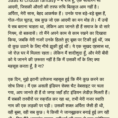
Saas ki chudai fantasy – मैं राज हूँ, एक साधारण सा
आदमी, जिसकी औरतों की तरफ रुचि बिल्कुल आम नहीं है।
अर्पिता, मेरी सास, बेहद आकर्षक हैं। उनके पास बड़े-बड़े बूब्स हैं,
गोल-गोल चूतड़, सब कुछ जो एक आदमी का मन मोह ले। मैं उन्हें
ये सब बताना चाहता था, लेकिन आप जानते ही हैं समाज के वो सारे
नियम, वो बकवासें। तो मैंने अपने काम से काम रखने का दिखावा
किया, जबकि मेरी नजरें उनके हिलते हुए बूब्स पर टिकी हुई थीं, जब
वो कुछ उठाने के लिए नीचे झुकी हुई थीं। ये एक सुखद एहसास था,
जो रोज़ घर में मिलता रहता। लेकिन मैं शादीशुदा हूँ, और मेरी बीवी
को ये जानने की ज़रूरत नहीं है कि मैं उसकी माँ के लिए क्या
महसूस करता हूँ, है ना?
एक दिन, मुझे इतनी उत्तेजना महसूस हुई कि मैंने कुछ करने का
सोच लिया। मैं एक असली इंडियन सेक्स चैट वेबसाइट पर चला
गया, आप जानते ही हैं वो जगह जहाँ हॉट इंडियन लेडीज़ मिलती हैं।
मैं सबकी तस्वीरों पर स्क्रॉल कर रहा था, तभी मेरी नजर स्वाति
नाम की एक लड़की पर पड़ी। उसकी शक्ल अर्पिता जैसी ही थी,
वही बूब्स, वही सब कुछ। ये किसी ने जानबूझकर बनाई हुई लग रही