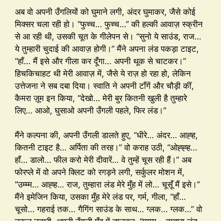
अब वो अपनी उँगलियों को घुमाने लगी, अंदर घुमाकर, जैसे कोई
मिक्सर चला रही हो। “फुच्च… फुच्च…” की हल्की आवाज़ स्क्रीन
से आ रही थी, उसकी चूत के गीलेपन से। “सुनो ये साउंड, राज…
ये तुम्हारी चुदाई की आवाज़ होगी।” मैंने अपना लंड पकड़ा टाइट,
“हाँ… मैं इसे और गीला कर दूँगा… अपनी थूक से चाटकर।”
हिचकिचाहट थी मेरी आवाज़ में, जैसे ये राज़ हो रहा हो, लेकिन
उत्तेजना ने सब दबा दिया। स्वाति ने अपनी टाँगें और चौड़ी कीं,
कैमरा ज़ूम इन किया, “देखो… मेरी बुर कितनी खुली है तुम्हारे
लिए… आओ, घुसाओ अपनी उँगली पहले, फिर लंड।”
मैंने कल्पना की, अपनी उँगली डालते हुए, “धीरे… अंदर… आह्ह,
कितनी टाइट है… अर्पिता की तरह।” वो कराह उठी, “ओह्ह्ह…
हाँ… डालो… फील करो मेरी दीवारें… वे तुम्हें चूस रही हैं।” अब
फोरप्ले में वो अपने क्लिट को रगड़ने लगी, सर्कुलर मोशन में,
“उम्म्म… आह्ह… राज, तुम्हारा लंड मेरे मुँह में लो… चूसूँ मैं इसे।”
मैंने इमेजिन किया, उसका मुँह मेरे लंड पर, गर्म, गीला, “हाँ…
चूसो… गहराई तक… गैगिंग साउंड के साथ… ग्लक… ग्लक…” वो