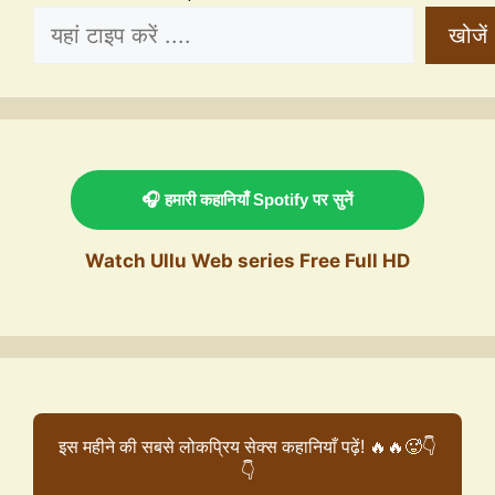
खोजें
🎧 हमारी कहानियाँ Spotify पर सुनें
Watch Ullu Web series Free Full HD
इस महीने की सबसे लोकप्रिय सेक्स कहानियाँ पढ़ें! 🔥🔥🥵👇
👇