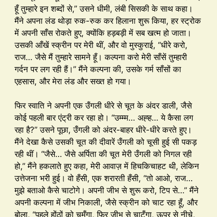
हूँ तुम्हारे इन शब्दों से,” उसने धीमी, लंबी सिसकी के साथ कहा।
मैंने अपना लंड थोड़ा रुक-रुक कर हिलाना शुरू किया, हर स्ट्रोक
में अपनी साँस रोकते हुए, क्योंकि हड़बड़ी में सब खत्म हो जाता।
उसकी आँखें स्क्रीन पर मेरी थीं, और वो मुस्कुराई, “धीरे करो,
राज… जैसे मैं तुम्हारे सामने हूँ। कल्पना करो मेरी साँसें तुम्हारी
गर्दन पर लग रही हैं।” मैंने कल्पना की, उसके गर्म साँसों का
एहसास, और मेरा लंड और सख्त हो गया।
फिर स्वाति ने अपनी एक उँगली धीरे से चूत के अंदर डाली, जैसे
कोई पहली बार एंट्री कर रहा हो। “उम्म्म… अह्ह… ये कैसा लग
रहा है?” उसने पूछा, उँगली को अंदर-बाहर धीरे-धीरे करते हुए।
मैंने देखा कैसे उसकी चूत की दीवारें उँगली को चूसी हुई सी पकड़
रही थीं। “जैसे… जैसे अर्पिता की चूत मेरी उँगली को निगल रही
हो,” मैंने हकलाते हुए कहा, मेरी आवाज़ में हिचकिचाहट थी, लेकिन
उत्तेजना भरी हुई। वो हँसी, एक शरारती हँसी, “तो आओ, राज…
मुझे बताओ कैसे चाटोगे। अपनी जीभ से शुरू करो, टिप से…” मैंने
अपनी कल्पना में जीभ निकाली, जैसे स्क्रीन को चाट रहा हूँ, और
बोला, “पहले होंठों को चूमूँगा, फिर जीभ से चाटूँगा, ऊपर से नीचे,