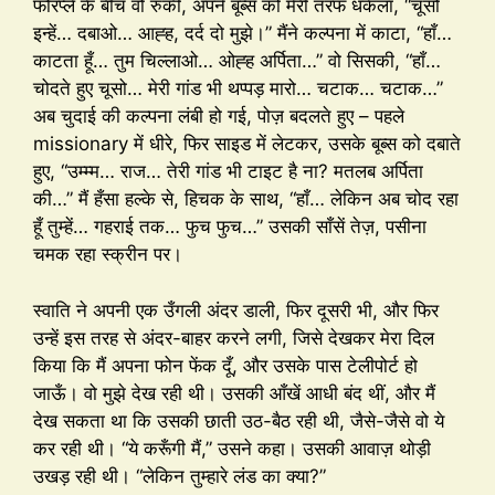
फोरप्ले के बीच वो रुकी, अपने बूब्स को मेरी तरफ धकेला, “चूसो
इन्हें… दबाओ… आह्ह, दर्द दो मुझे।” मैंने कल्पना में काटा, “हाँ…
काटता हूँ… तुम चिल्लाओ… ओह्ह अर्पिता…” वो सिसकी, “हाँ…
चोदते हुए चूसो… मेरी गांड भी थप्पड़ मारो… चटाक… चटाक…”
अब चुदाई की कल्पना लंबी हो गई, पोज़ बदलते हुए – पहले
missionary में धीरे, फिर साइड में लेटकर, उसके बूब्स को दबाते
हुए, “उम्म्म… राज… तेरी गांड भी टाइट है ना? मतलब अर्पिता
की…” मैं हँसा हल्के से, हिचक के साथ, “हाँ… लेकिन अब चोद रहा
हूँ तुम्हें… गहराई तक… फुच फुच…” उसकी साँसें तेज़, पसीना
चमक रहा स्क्रीन पर।
स्वाति ने अपनी एक उँगली अंदर डाली, फिर दूसरी भी, और फिर
उन्हें इस तरह से अंदर-बाहर करने लगी, जिसे देखकर मेरा दिल
किया कि मैं अपना फोन फेंक दूँ, और उसके पास टेलीपोर्ट हो
जाऊँ। वो मुझे देख रही थी। उसकी आँखें आधी बंद थीं, और मैं
देख सकता था कि उसकी छाती उठ-बैठ रही थी, जैसे-जैसे वो ये
कर रही थी। “ये करूँगी मैं,” उसने कहा। उसकी आवाज़ थोड़ी
उखड़ रही थी। “लेकिन तुम्हारे लंड का क्या?”