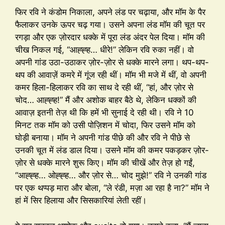
फिर रवि ने कंडोम निकाला, अपने लंड पर चढ़ाया, और मॉम के पैर
फैलाकर उनके ऊपर चढ़ गया। उसने अपना लंड मॉम की चूत पर
रगड़ा और एक ज़ोरदार धक्के में पूरा लंड अंदर पेल दिया। मॉम की
चीख निकल गई, “आह्ह्ह… धीरे!” लेकिन रवि रुका नहीं। वो
अपनी गांड उठा-उठाकर ज़ोर-ज़ोर से धक्के मारने लगा। थप-थप-
थप की आवाज़ें कमरे में गूंज रही थीं। मॉम भी मजे में थीं, वो अपनी
कमर हिला-हिलाकर रवि का साथ दे रही थीं, “हां, और ज़ोर से
चोद… आह्ह्ह!” मैं और अशोक बाहर बैठे थे, लेकिन धक्कों की
आवाज़ इतनी तेज़ थी कि हमें भी सुनाई दे रही थी। रवि ने 10
मिनट तक मॉम को उसी पोज़िशन में चोदा, फिर उसने मॉम को
घोड़ी बनाया। मॉम ने अपनी गांड पीछे की और रवि ने पीछे से
उनकी चूत में लंड डाल दिया। उसने मॉम की कमर पकड़कर ज़ोर-
ज़ोर से धक्के मारने शुरू किए। मॉम की चीखें और तेज़ हो गईं,
“आह्ह्ह… ओह्ह्ह… और ज़ोर से… चोद मुझे!” रवि ने उनकी गांड
पर एक थप्पड़ मारा और बोला, “ले रंडी, मज़ा आ रहा है ना?” मॉम ने
हां में सिर हिलाया और सिसकारियां लेती रहीं।