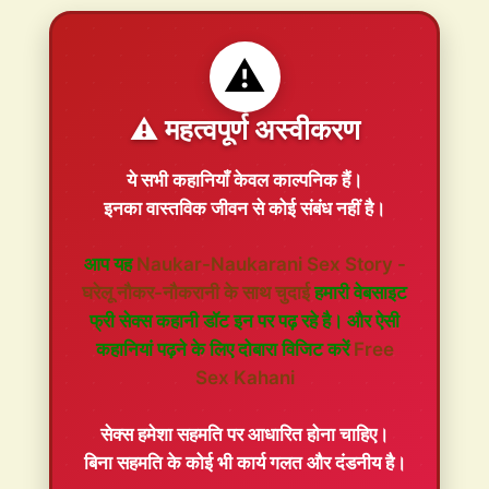
⚠️
⚠️ महत्वपूर्ण अस्वीकरण
ये सभी कहानियाँ
केवल काल्पनिक
हैं।
इनका वास्तविक जीवन से कोई संबंध नहीं है।
आप यह
Naukar-Naukarani Sex Story -
घरेलू नौकर-नौकरानी के साथ चुदाई
हमारी वेबसाइट
फ्री सेक्स कहानी डॉट इन पर पढ़ रहे है। और ऐसी
कहानियां पढ़ने के लिए दोबारा विजिट करें
Free
Sex Kahani
सेक्स हमेशा
सहमति
पर आधारित होना चाहिए।
बिना सहमति के कोई भी कार्य गलत और दंडनीय है।