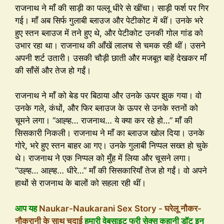
राजनाथ ने माँ की साड़ी का पल्लू धीरे से खींचा। साड़ी फर्श पर गिर
गई। माँ अब सिर्फ गुलाबी ब्लाउज और पेटीकोट में थीं। उनके भरे
हुए स्तन ब्लाउज में तने हुए थे, और पेटीकोट उनकी गोल गांड को
उभार रहा था। राजनाथ की आँखें लालच से चमक रही थीं। उसने
अपनी शर्ट उतारी। उसकी चौड़ी छाती और मजबूत बाहें देखकर माँ
की साँसें और तेज हो गईं।
राजनाथ ने माँ को बेड पर बिठाया और उनके ऊपर झुक गया। वो
उनके गले, कंधों, और फिर ब्लाउज के ऊपर से उनके स्तनों को
चूमने लगा। “आह्ह… राजनाथ… ये क्या कर रहे हो…” माँ की
सिसकारी निकली। राजनाथ ने माँ का ब्लाउज खोल दिया। उनके
गोरे, भरे हुए स्तन बाहर आ गए। उनके गुलाबी निप्पल सख्त हो चुके
थे। राजनाथ ने एक निप्पल को मुँह में लिया और चूसने लगा।
“उह्ह… आह्ह… धीरे…” माँ की सिसकारियाँ तेज हो गईं। वो अपने
हाथों से राजनाथ के बालों को सहला रही थीं।
आप यह
Naukar-Naukarani Sex Story - घरेलू नौकर-
नौकरानी के साथ चुदाई
हमारी वेबसाइट फ्री सेक्स कहानी डॉट इन