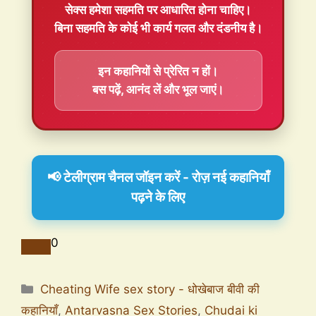
सेक्स हमेशा
सहमति
पर आधारित होना चाहिए।
बिना सहमति के कोई भी कार्य गलत और दंडनीय है।
इन कहानियों से प्रेरित न हों।
बस पढ़ें, आनंद लें और भूल जाएं।
📢 टेलीग्राम चैनल जॉइन करें - रोज़ नई कहानियाँ
पढ़ने के लिए
0
Cheating Wife sex story - धोखेबाज बीवी की
कहानियाँ
,
Antarvasna Sex Stories
,
Chudai ki