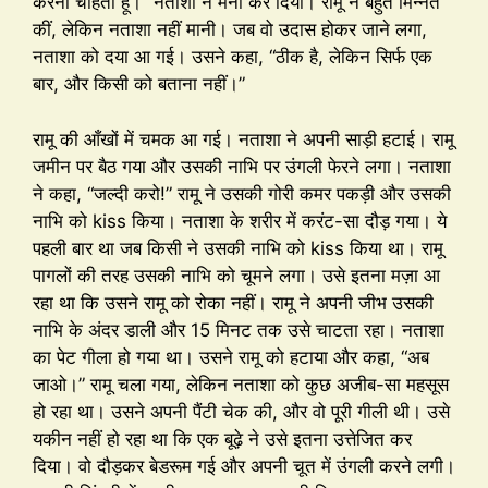
करना चाहता हूँ।” नताशा ने मना कर दिया। रामू ने बहुत मिन्नतें
कीं, लेकिन नताशा नहीं मानी। जब वो उदास होकर जाने लगा,
नताशा को दया आ गई। उसने कहा, “ठीक है, लेकिन सिर्फ एक
बार, और किसी को बताना नहीं।”
रामू की आँखों में चमक आ गई। नताशा ने अपनी साड़ी हटाई। रामू
जमीन पर बैठ गया और उसकी नाभि पर उंगली फेरने लगा। नताशा
ने कहा, “जल्दी करो!” रामू ने उसकी गोरी कमर पकड़ी और उसकी
नाभि को kiss किया। नताशा के शरीर में करंट-सा दौड़ गया। ये
पहली बार था जब किसी ने उसकी नाभि को kiss किया था। रामू
पागलों की तरह उसकी नाभि को चूमने लगा। उसे इतना मज़ा आ
रहा था कि उसने रामू को रोका नहीं। रामू ने अपनी जीभ उसकी
नाभि के अंदर डाली और 15 मिनट तक उसे चाटता रहा। नताशा
का पेट गीला हो गया था। उसने रामू को हटाया और कहा, “अब
जाओ।” रामू चला गया, लेकिन नताशा को कुछ अजीब-सा महसूस
हो रहा था। उसने अपनी पैंटी चेक की, और वो पूरी गीली थी। उसे
यकीन नहीं हो रहा था कि एक बूढ़े ने उसे इतना उत्तेजित कर
दिया। वो दौड़कर बेडरूम गई और अपनी चूत में उंगली करने लगी।