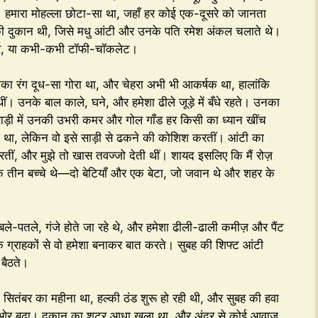
 हमारा मोहल्ला छोटा-सा था, जहाँ हर कोई एक-दूसरे को जानता
 की दुकान थी, जिसे मधु आंटी और उनके पति रमेश अंकल चलाते थे।
 रबर, या कभी-कभी टॉफी-चॉकलेट।
का रंग दूध-सा गोरा था, और चेहरा अभी भी आकर्षक था, हालांकि
थीं। उनके बाल काले, घने, और हमेशा ढीले जूड़े में बँधे रहते। उनका
साड़ी में उनकी उभरी कमर और गोल गाँड हर किसी का ध्यान खींच
 था, लेकिन वो इसे साड़ी से ढकने की कोशिश करतीं। आंटी का
ीं, और मुझे तो खास तवज्जो देती थीं। शायद इसलिए कि मैं रोज़
के तीन बच्चे थे—दो बेटियाँ और एक बेटा, जो जवान थे और शहर के
े-पतले, गंजे होते जा रहे थे, और हमेशा ढीली-ढाली कमीज़ और पैंट
े ग्राहकों से वो हमेशा बनाकर बात करते। सुबह की शिफ्ट आंटी
बैठते।
। सितंबर का महीना था, हल्की ठंड शुरू हो रही थी, और सुबह की हवा
 की ओर बढ़ा। दुकान का शटर आधा खुला था, और अंदर से कोई आवाज़