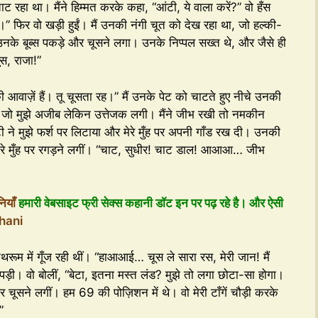
ाट रहा था। मैंने हिम्मत करके कहा, “आंटी, ये वाला करें?” वो हँस
।” फिर वो खड़ी हुईं। मैं उनकी नंगी चूत को देख रहा था, जो हल्की-
के बूब्स पकड़े और चूसने लगा। उनके निप्पल सख्त थे, और जैसे ही
ूस, राजा!”
ज़े की आवाज़ें हैं। तू चूसता रह।” मैं उनके पेट को चाटते हुए नीचे उनकी
 जो मुझे अजीब लेकिन उत्तेजक लगी। मैंने जीभ रखी तो नमकीन
े मुझे फर्श पर लिटाया और मेरे मुँह पर अपनी गाँड रख दी। उनकी
ो मेरे मुँह पर रगड़ने लगीं। “चाट, सुधीर! चाट डाल! आआआ… जीभ
ियाँ
हमारी वेबसाइट फ्री सेक्स कहानी डॉट इन पर पढ़ रहे है। और ऐसी
hani
ूम में गूँज रही थीं। “हाआआई… चूस ले सारा रस, मेरी जान! मैं
र पड़ी। वो बोलीं, “बेटा, इतना मस्त लंड? मुझे तो लगा छोटा-सा होगा।
और चूसने लगीं। हम 69 की पोज़िशन में थे। वो मेरी टाँगें चौड़ी करके
”