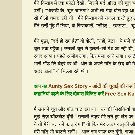
मैंने किताब में एक फोटो देखी, जिसमें मर्द औरत की चूत च
पड़ीं। “भोसड़ी के, चूत चाटेगा? अभी तो गंदा बोल रहा था
सी गीली चमक रही थी। मैंने किताब की नकल करते हुए उन
मैंने उन्हें मुँह में लिया, वो सिसकारीं, “सीईई… ऊऊऊ… च
मैंने पूछा, “दर्द हो रहा है?” वो बोलीं, “नहीं, बेटा। ये म
चूत तक पहुँचा। उनकी चूत से हल्की-सी गंध आ रही थी,
स्वाद आया। पहले अजीब लगा, फिर मज़ा आने लगा। आंटी न
भारी गाँड मेरे चेहरे पर थी, और वो अपने गाँड के छेद क
अंदर डाल!” वो चिल्ला रही थीं।
आप यह
Aunty Sex Story - आंटी की चुदाई की कहान
कहानियां पढ़ने के लिए दोबारा विजिट करें
Free Sex Ka
मैं उनकी चूत और गाँड चाट रहा था। उनकी सिसकियाँ बाथर
तुझे रोज़ चॉकलेट दूँगी!” उनकी नज़र मेरे तने हुए लंड प
ये तो मेरी चूत को फाड़ देगा!” वो फिर मेरे लंड पर झुकीं 
मेरी गाँड भी चाटने लगीं। “आज सब साफ कर दूँगी, राजा!