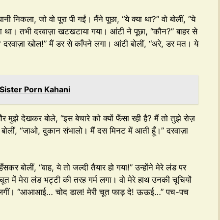
नी निकला, जो वो पूरा पी गईं। मैंने पूछा, “ये क्या था?” वो बोलीं, “ये
या था। तभी दरवाज़ा खटखटाया गया। आंटी ने पूछा, “कौन?” बाहर से
रवाज़ा खोल!” मैं डर से काँपने लगा। आंटी बोलीं, “अरे, डर मत। ये
exy Sister Porn Kahani
ुझे देखकर बोले, “इस बेचारे को क्यों फँसा रही है? मैं तो तुझे रोज़
 बोलीं, “जाओ, दुकान संभालो। मैं दस मिनट में आती हूँ।” दरवाज़ा
कर बोलीं, “वाह, ये तो जल्दी तैयार हो गया!” उन्होंने मेरे लंड पर
 में मेरा लंड भट्टी की तरह गर्म लगा। वो मेरे हाथ उनकी चूचियों
ने लगीं। “आआआई… चोद डाल! मेरी चूत फाड़ दे! ऊऊई…” पच-पच