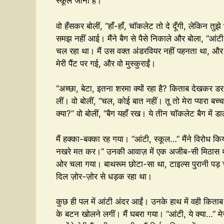
स्कूल जाना है।”
वो हँसकर बोलीं, “हाँ-हाँ, चॉकलेट तो दे दूँगी, लेकिन तु
समझ नहीं आई। मैंने बैग से पैसे निकाले और बोला, “आंटी
चल रहा था। मैं उस वक्त अंडरवियर नहीं पहनता था, और 
मेरी पैंट पर गई, और वो मुस्कुराईं।
“अच्छा, बेटा, इतना शरमा क्यों रहा है? किताब देखकर डर 
लीं। वो बोलीं, “चल, कोई बात नहीं। तू तो मेरा प्यारा बच
क्या?” वो बोलीं, “बैग यहाँ रख। ये तीन चॉकलेट बैग में ड
मैं हक्का-बक्का रह गया। “आंटी, स्कूल…” मैंने विरोध क
नखरे मत कर।” उनकी आवाज़ में एक अजीब-सी मिठास थी। मै
ओर चला गया। बाथरूम छोटा-सा था, टाइल्स पुरानी पड़ चु
दिल ज़ोर-ज़ोर से धड़क रहा था।
कुछ ही पल में आंटी अंदर आईं। उनके हाथ में वही किताब 
के बटन खोलने लगीं। मैं घबरा गया। “आंटी, ये क्या…” मे