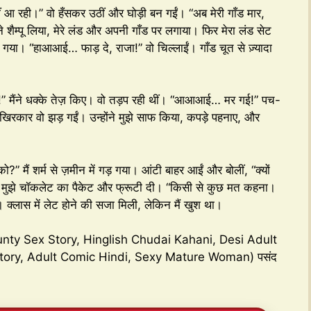
हीं आ रही।” वो हँसकर उठीं और घोड़ी बन गईं। “अब मेरी गाँड मार,
ने शैम्पू लिया, मेरे लंड और अपनी गाँड पर लगाया। फिर मेरा लंड सेट
गया। “हाआआई… फाड़ दे, राजा!” वो चिल्लाईं। गाँड चूत से ज़्यादा
मुझे!” मैंने धक्के तेज़ किए। वो तड़प रही थीं। “आआआई… मर गई!” पच-
िरकार वो झड़ गईं। उन्होंने मुझे साफ किया, कपड़े पहनाए, और
” मैं शर्म से ज़मीन में गड़ गया। आंटी बाहर आईं और बोलीं, “क्यों
ंने मुझे चॉकलेट का पैकेट और फ्रूटी दी। “किसी से कुछ मत कहना।
क्लास में लेट होने की सजा मिली, लेकिन मैं खुश था।
unty Sex Story, Hinglish Chudai Kahani, Desi Adult
 Story, Adult Comic Hindi, Sexy Mature Woman) पसंद